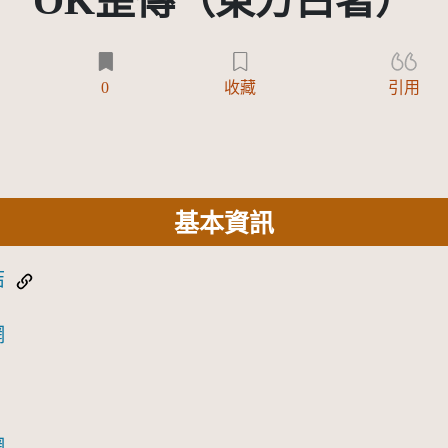
OK歪傳（東方白著）
0
收藏
引用
基本資訊
結
網
網