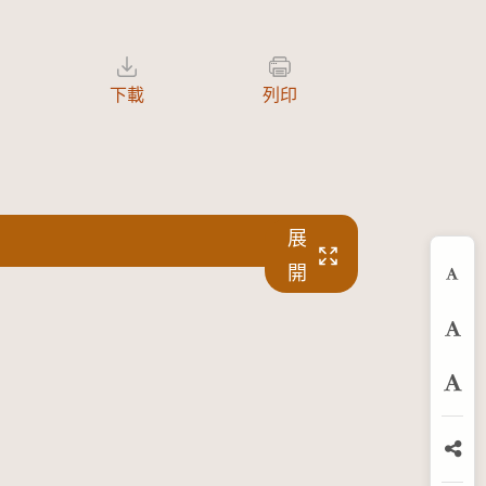
下載
列印
展
開
縮
預
放
分