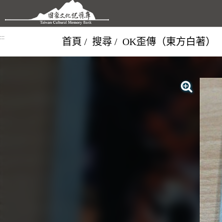
跳到主要內容區塊
:::
首頁
搜尋
OK歪傳（東方白著）