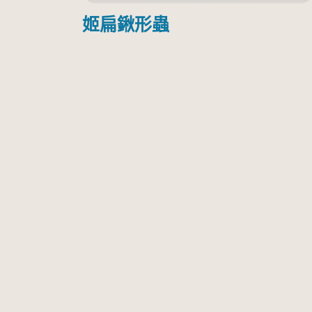
姬扁鍬形蟲