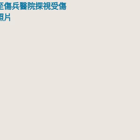
至傷兵醫院探視受傷
照片