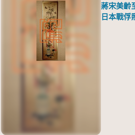
蔣宋美齡
日本戰俘