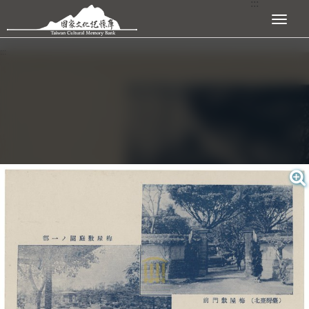
:::
跳到主要內容區塊
展開選單
:::