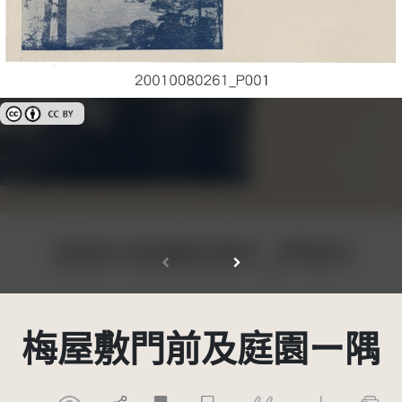
創用CC姓名標示 3.0 台灣及其後版本(CC BY 3.0 TW +)
梅屋敷門前及庭園ー隅