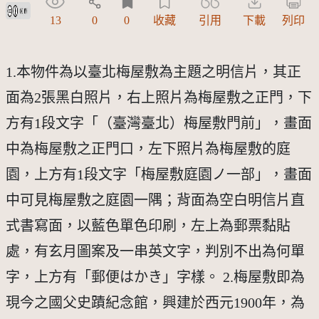
創用CC姓名標示 3.0 台灣及其後版本(CC BY 3.0 TW +)
13
0
0
收藏
引用
下載
列印
1.本物件為以臺北梅屋敷為主題之明信片，其正
面為2張黑白照片，右上照片為梅屋敷之正門，下
方有1段文字「（臺灣臺北）梅屋敷門前」，畫面
中為梅屋敷之正門口，左下照片為梅屋敷的庭
園，上方有1段文字「梅屋敷庭園ノ一部」，畫面
中可見梅屋敷之庭園一隅；背面為空白明信片直
式書寫面，以藍色單色印刷，左上為郵票黏貼
處，有玄月圖案及一串英文字，判別不出為何單
字，上方有「郵便はかき」字樣。 2.梅屋敷即為
現今之國父史蹟紀念館，興建於西元1900年，為