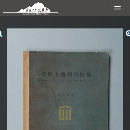
:::
跳到主要內容區塊
展開選單
:::
查看