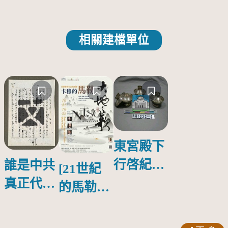
相關建檔單位
東宮殿下
行啓紀念
誰是中共
[21世紀
物銀蓋碗
真正代言
的馬勒、
人？
歌劇人
聲-對世