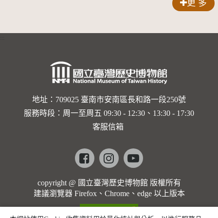
更 多
界與生命
的依戀—
:::
卡穆的馬
勒大地之
歌]【對
世界與生
地址：709025 臺南市安南區長和路一段250號
服務時段：周一至周五 09:30 - 12:30、13:30 - 17:30
命的依戀
客服信箱
─卡穆的
馬勒大地
Facebook
instagram
youtube
之歌】
copyright @ 國立臺灣歷史博物館 版權所有
建議瀏覽器 Firefox、Chrome、edge 以上版本