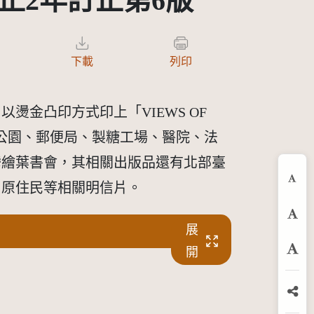
正2年訂正第6版
下載
列印
金凸印方式印上「VIEWS OF
街、公園、郵便局、製糖工場、醫院、法
灣繪葉書會，其相關出版品還有北部臺
、原住民等相關明信片。
縮
預
展
開
放
分