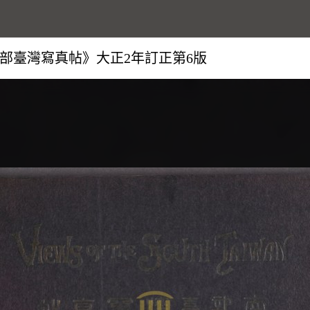
部臺灣寫真帖》大正2年訂正第6版