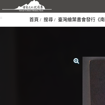
跳到主要內容區塊
:::
首頁
搜尋
臺灣繪葉書會發行《南