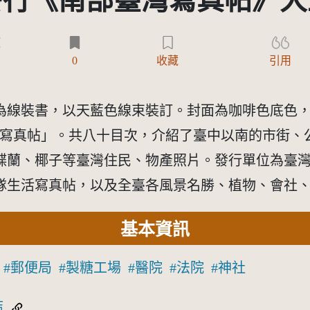
行《南部臺灣寫真帖》大
)
0
收藏
引用
線裝書，以天藍色線束裝訂。封面為咖啡色底色，以燙
「南部臺灣寫真帖」。共八十目次，介紹了臺中以南的市
蝶蘭、椰子等臺灣住民、物產照片。發行單位為臺
隊生活寫真帖，以及全臺各風景名勝、植物、會社
基本資訊
郵便局
製糖工場
醫院
法院
神社
結