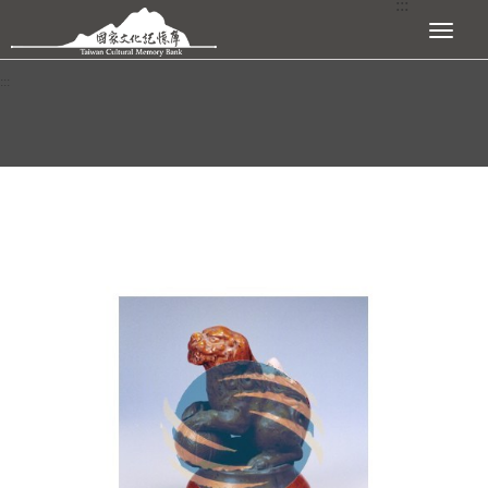
:::
跳到主要內容區塊
展開選單
:::