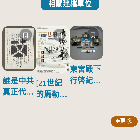
相關建檔單位
東宮殿下
行啓紀念
誰是中共
[21世紀
物銀蓋碗
真正代言
的馬勒、
人？
歌劇人
聲-對世
更 多
界與生命
的依戀—