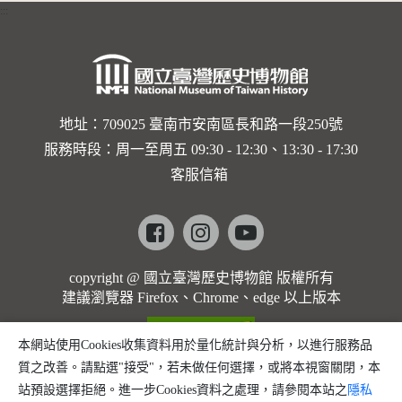
:::
卡穆的馬
勒大地之
歌]【對
世界與生
地址：709025 臺南市安南區長和路一段250號
服務時段：周一至周五 09:30 - 12:30、13:30 - 17:30
命的依戀
客服信箱
─卡穆的
馬勒大地
Facebook
instagram
youtube
之歌】
copyright @ 國立臺灣歷史博物館 版權所有
建議瀏覽器 Firefox、Chrome、edge 以上版本
本網站使用Cookies收集資料用於量化統計與分析，以進行服務品
質之改善。請點選"接受"，若未做任何選擇，或將本視窗關閉，本
站預設選擇拒絕。進一步Cookies資料之處理，請參閱本站之
隱私