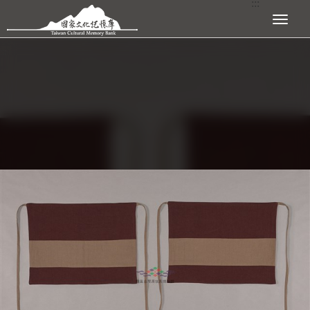
:::
跳到主要內容區塊
展開選單
:::