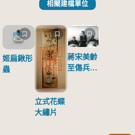
相關建檔單位
蔣宋美齡
姬扁鍬形
至傷兵醫
蟲
院探視受
傷日本戰
俘照片
立式花蝶
大繡片