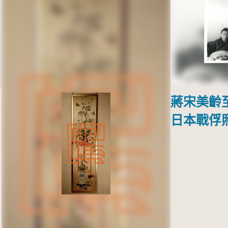
蔣宋美齡
日本戰俘