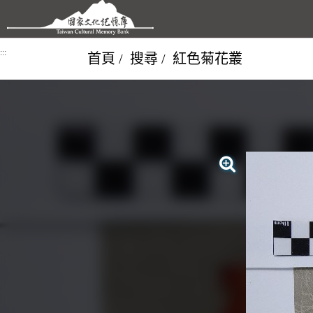
跳到主要內容區塊
:::
首頁
搜尋
紅色菊花叢