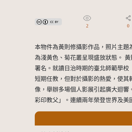
創用CC姓名標示 3.0 台灣及其後版本(CC BY 3.0 TW +
2
0
本物件為黃則修攝影作品，照片主題
為淺黃色、菊花叢呈現盛放狀態。 
署名。就讀日治時期的臺北師範學校
短期任教，但對於攝影的熱愛，使其轉
像，舉辦多場個人影展引起廣大迴響
彩印教父」。連續兩年榮登世界及美