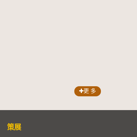
更 多
策展