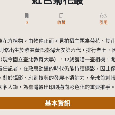
紅色菊花叢
)
0
收藏
引用
為花卉植物。由物件正面可見拍攝主題為菊花、其
黃則修出生於紫雲黃氏臺灣大安第六代，排行老七，
（現今國立臺北教育大學），12歲獲贈一臺相機，
任記者，在政局動盪的時代仍能持續攝影，因此保留
。對於攝影、印刷技藝的發展不遺餘力，全球首創
國名人錄，為臺灣輸出印刷邁向彩色化的重要推手
基本資訊