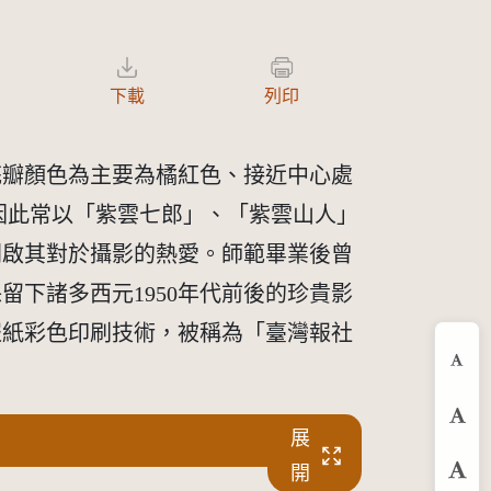
下載
列印
花瓣顏色為主要為橘紅色、接近中心處
因此常以「紫雲七郎」、「紫雲山人」
開啟其對於攝影的熱愛。師範畢業後曾
下諸多西元1950年代前後的珍貴影
報紙彩色印刷技術，被稱為「臺灣報社
。
縮
預
展
開
放