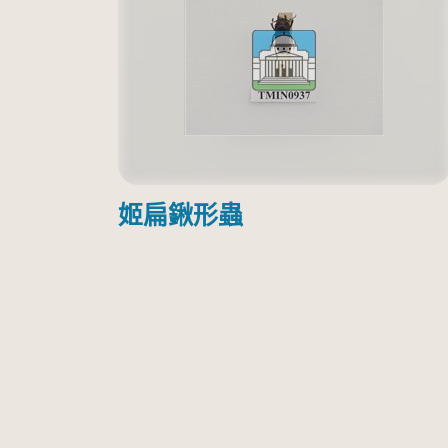
姬扁鍬形蟲