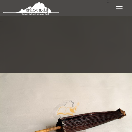
:::
跳到主要內容區塊
展開選單
:::