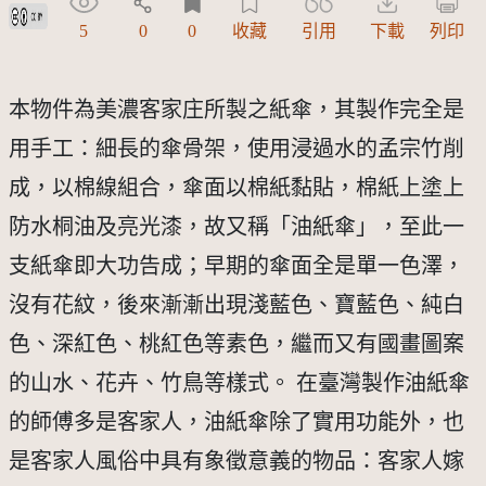
創用CC姓名標示 3.0 台灣及其後版本(CC BY 3.0 TW +)
5
0
0
收藏
引用
下載
列印
本物件為美濃客家庄所製之紙傘，其製作完全是
用手工：細長的傘骨架，使用浸過水的孟宗竹削
成，以棉線組合，傘面以棉紙黏貼，棉紙上塗上
防水桐油及亮光漆，故又稱「油紙傘」，至此一
支紙傘即大功告成；早期的傘面全是單一色澤，
沒有花紋，後來漸漸出現淺藍色、寶藍色、純白
色、深紅色、桃紅色等素色，繼而又有國畫圖案
的山水、花卉、竹鳥等樣式。 在臺灣製作油紙傘
的師傅多是客家人，油紙傘除了實用功能外，也
是客家人風俗中具有象徵意義的物品：客家人嫁