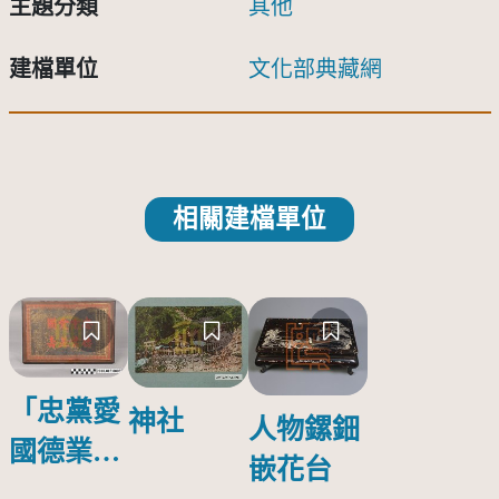
主題分類
其他
建檔單位
文化部典藏網
相關建檔單位
「忠黨愛
神社
人物鏍鈿
國德業並
嵌花台
壽」匾額