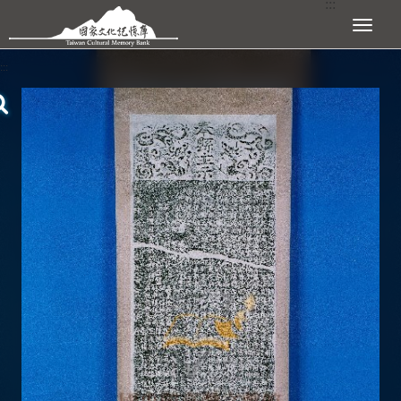
:::
跳到主要內容區塊
展開選單
:::
查看