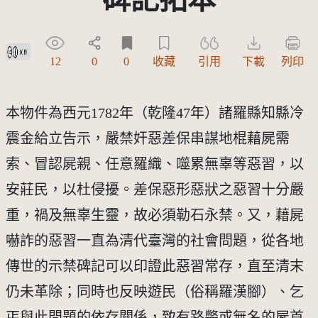
創用CC姓名標示 3.0 台灣及其後版本(CC BY 3.0 TW +)
12
0
0
收藏
引用
下載
列印
本物件為西元1782年（乾隆47年）諸羅縣知縣冷
震金給立告示，嚴禁奸惡差保串謀地棍藉屍需
索、冒認屍親、任意羅織、噬累無辜等惡習，以
安莊民，以杜侵擾。差保惡形惡狀之惡習十分嚴
重，禍及無辜生靈，故必須勒石永禁。又，藉屍
嚇詐的惡習一直為清代臺灣的社會問題，從各地
傳世的示禁碑記可以印證此惡習常存，直至清末
仍未革除；同時也反映遊民（俗稱羅漢腳）、乞
丐與此問題的依存關係，致有路斃或無名的屍首