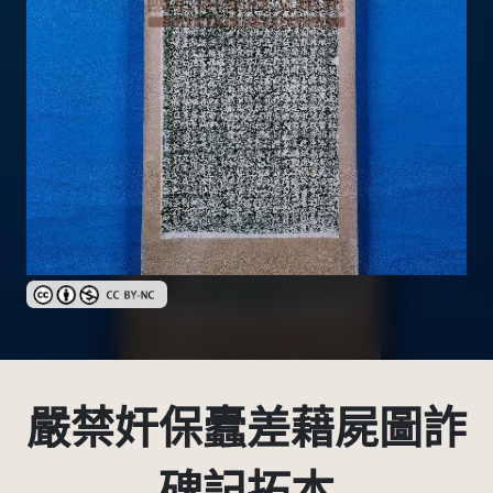
創用CC姓名標示-非商業性 3.0 台灣及其後版本(CC BY-NC 3.0 TW +
嚴禁奸保蠹差藉屍圖詐
碑記拓本