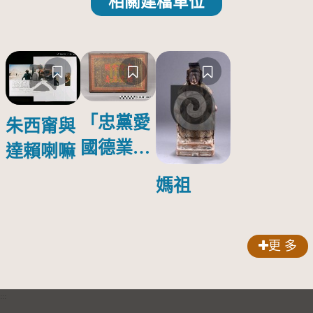
相關建檔單位
「忠黨愛
朱西甯與
國德業並
達賴喇嘛
壽」匾額
媽祖
更 多
:::