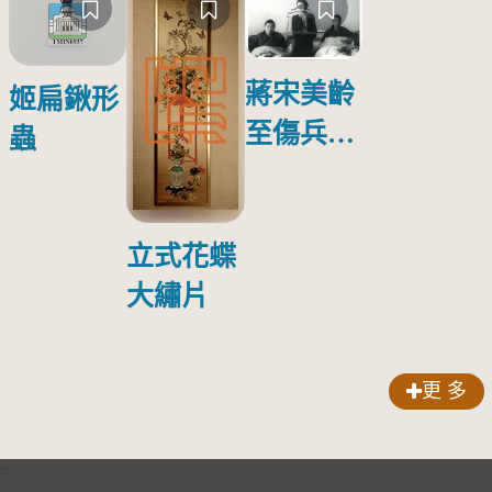
蔣宋美齡
姬扁鍬形
至傷兵醫
蟲
院探視受
傷日本戰
俘照片
立式花蝶
大繡片
更 多
:::