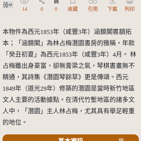
創用CC姓名標示 3.0 台灣及其後版本(CC BY 3.0 TW +)
14
0
0
收藏
引用
下載
列印
本物件為西元1853年（咸豐3年）涵鏡閣匾額拓
本；「涵鏡閣」為林占梅潛園書房的雅稱，年款
「癸丑初夏」為西元1853年（咸豐3年）4月。 林
占梅雖出身豪富，卻無膏梁之氣，琴棋書畫無不
精通，其詩集《潛園琴餘草》更是傳頌。西元
1849年（道光29年）修築的潛園是當時新竹地區
文人主要的活動據點。在清代竹塹地區的諸多文
人中，「潛園」主人林占梅，尤其具有舉足輕重
的地位。