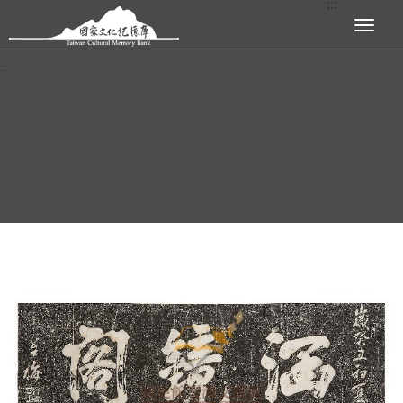
:::
跳到主要內容區塊
展開選單
:::