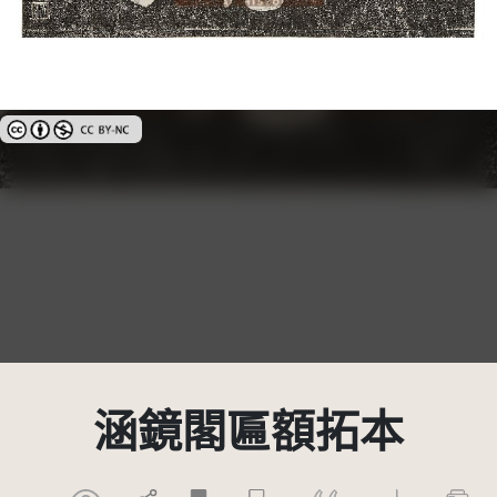
創用CC姓名標示-非商業性 3.0 台灣及其後版本(CC BY-NC 3.0 TW +)
涵鏡閣匾額拓本