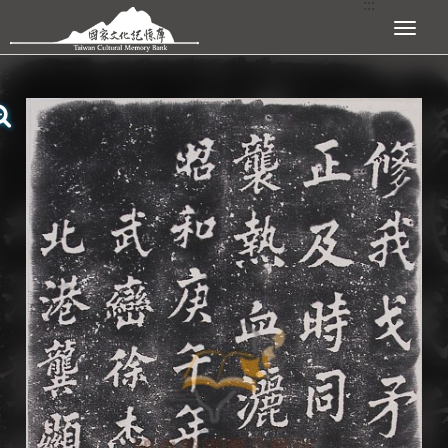
:::
跳到主要內容區塊
展開選單
:::
查看