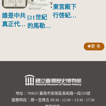
東宮殿下
行啓紀念
誰是中共
[21世紀
物銀蓋碗
真正代言
的馬勒、
人？
歌劇人
聲-對世
更 多
界與生命
的依戀—
:::
卡穆的馬
勒大地之
歌]【對
世界與生
地址：709025 臺南市安南區長和路一段250號
服務時段：周一至周五 09:30 - 12:30、13:30 - 17:30
命的依戀