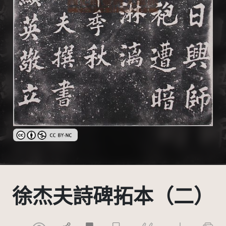
創用CC姓名標示-非商業性 3.0 台灣及其後版本(CC BY-NC 3.0 TW 
徐杰夫詩碑拓本（二）