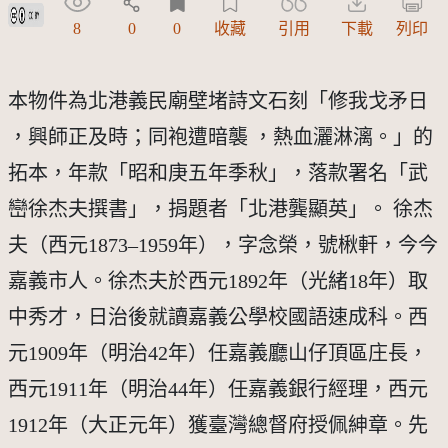
創用CC姓名標示 3.0 台灣及其後版本(CC BY 3.0 TW +)
8
0
0
收藏
引用
下載
列印
本物件為北港義民廟壁堵詩文石刻「修我戈矛日
，興師正及時；同袍遭暗襲 ，熱血灑淋漓。」的
拓本，年款「昭和庚五年季秋」，落款署名「武
巒徐杰夫撰書」，捐題者「北港龔顯英」。 徐杰
夫（西元1873–1959年），字念榮，號楸軒，今今
嘉義市人。徐杰夫於西元1892年（光緒18年）取
中秀才，日治後就讀嘉義公學校國語速成科。西
元1909年（明治42年）任嘉義廳山仔頂區庄長，
西元1911年（明治44年）任嘉義銀行經理，西元
1912年（大正元年）獲臺灣總督府授佩紳章。先