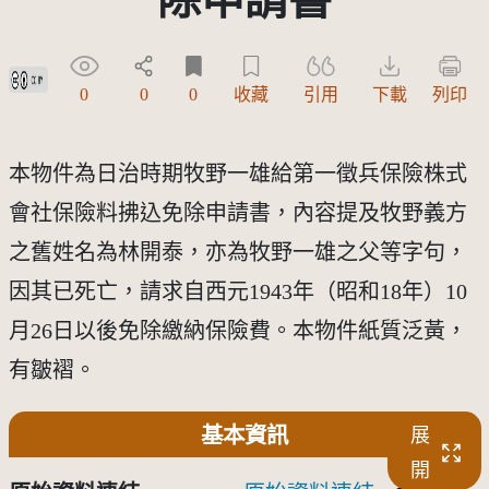
創用CC姓名標示 3.0 台灣及其後版本(CC BY 3.0 TW +)
0
0
0
收藏
引用
下載
列印
本物件為日治時期牧野一雄給第一徵兵保險株式
會社保險料拂込免除申請書，內容提及牧野義方
之舊姓名為林開泰，亦為牧野一雄之父等字句，
因其已死亡，請求自西元1943年（昭和18年）10
月26日以後免除繳納保險費。本物件紙質泛黃，
有皺褶。
基本資訊
展
開