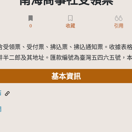
南海商事社受領票
)
0
收藏
引用
含受領票、受付票、拂込票、拂込通知票。收據表
井半二郎及其地址。匯款編號為臺灣五四六五號，
基本資訊
結
網