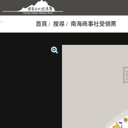
跳到主要內容區塊
:::
首頁
搜尋
南海商事社受領票