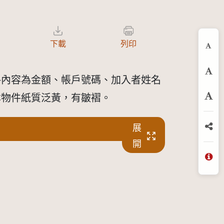
下載
列印
縮
預
格內容為金額、帳戶號碼、加入者姓名
本物件紙質泛黃，有皺褶。
放
展
分
開
問