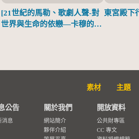
[21世紀的馬勒、歌劇人聲-對
東宮殿下
世界與生命的依戀—卡穆的馬
勒大地之歌]【對世界與生命
的依戀─卡穆的馬勒大地之
歌】
素材
主題
息公告
關於我們
開放資料
新消息
網站簡介
公共財專區
夥伴介紹
CC 專文