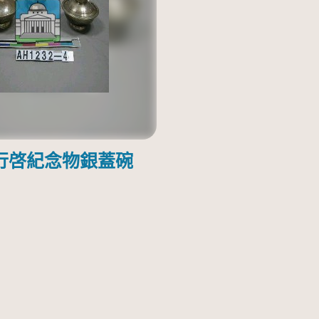
行啓紀念物銀蓋碗