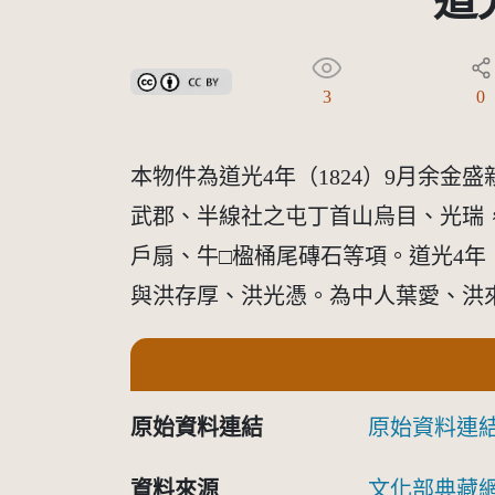
道
創用CC姓名標示 3.0 台灣及其後版本(CC BY 3.0 TW +
3
0
本物件為道光4年（1824）9月余金
武郡、半線社之屯丁首山烏目、光瑞
戶扇、牛□楹桶尾磚石等項。道光4年（
與洪存厚、洪光憑。為中人葉愛、洪
原始資料連結
原始資料連
資料來源
文化部典藏