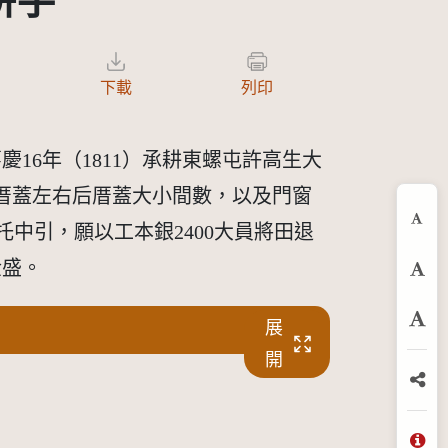
耕字
下載
列印
慶16年（1811）承耕東螺屯許高生大
厝蓋左右后厝蓋大小間數，以及門窗
托中引，願以工本銀2400大員將田退
縮
金盛。
預
展
放
開
分