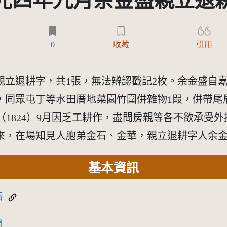
光四年九月余金盛親立退
)
0
收藏
引用
盛親立退耕字，共1張，無法辨認戳記2枚。余金盛自嘉
，同眾屯丁等水田厝地菜園竹圍併雜物1叚，併帶尾
1824）9月因乏工耕作，盡問房親等各不欲承受外
來，在場知見人胞弟金石、金華，親立退耕字人余
基本資訊
結
網