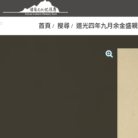
跳到主要內容區塊
:::
首頁
搜尋
道光四年九月余金盛親