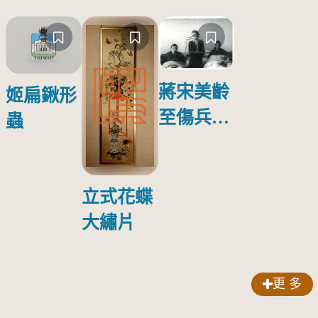
蔣宋美齡
姬扁鍬形
至傷兵醫
蟲
院探視受
傷日本戰
俘照片
立式花蝶
大繡片
更 多