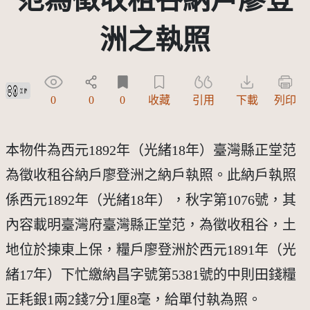
洲之執照
創用CC姓名標示 3.0 台灣及其後版本(CC BY 3.0 TW +)
0
0
0
收藏
引用
下載
列印
本物件為西元1892年（光緒18年）臺灣縣正堂范
為徵收租谷納戶廖登洲之納戶執照。此納戶執照
係西元1892年（光緒18年），秋字第1076號，其
內容載明臺灣府臺灣縣正堂范，為徵收租谷，土
地位於揀東上保，糧戶廖登洲於西元1891年（光
緒17年）下忙繳納昌字號第5381號的中則田錢糧
正耗銀1兩2錢7分1厘8毫，給單付執為照。