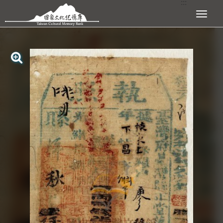
:::
跳到主要內容區塊
展開選單
:::
查看大圖