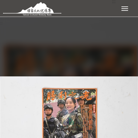
:::
跳到主要內容區塊
展開選單
:::