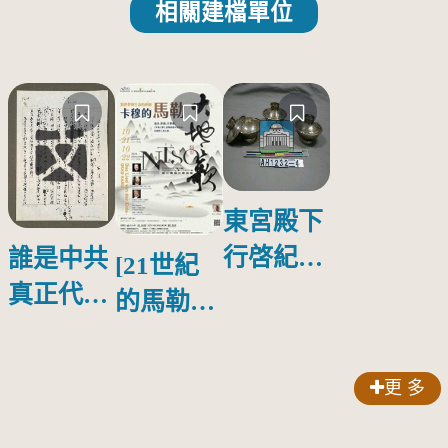
相關建檔單位
東宮殿下
行啓紀念
誰是中共
[21世紀
物銀蓋碗
真正代言
的馬勒、
人？
歌劇人
聲-對世
更 多
界與生命
的依戀—