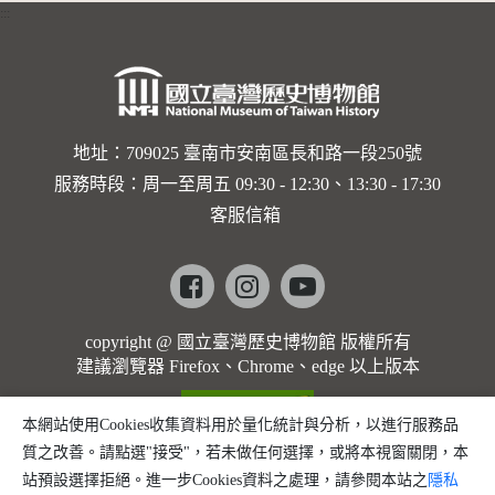
:::
卡穆的馬
勒大地之
歌]【對
世界與生
地址：709025 臺南市安南區長和路一段250號
服務時段：周一至周五 09:30 - 12:30、13:30 - 17:30
命的依戀
客服信箱
─卡穆的
馬勒大地
Facebook
instagram
youtube
之歌】
copyright @ 國立臺灣歷史博物館 版權所有
建議瀏覽器 Firefox、Chrome、edge 以上版本
本網站使用Cookies收集資料用於量化統計與分析，以進行服務品
質之改善。請點選"接受"，若未做任何選擇，或將本視窗關閉，本
站預設選擇拒絕。進一步Cookies資料之處理，請參閱本站之
隱私