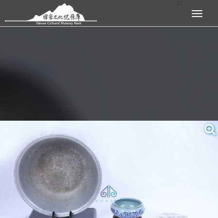
:::
跳到主要內容區塊
展開選單
:::