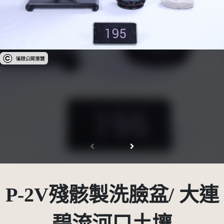
受著作權法保護-僅限於本平台有限度公開瀏覽
P-2V殘骸製洗臉盆/ 大連
碧流河口土壤