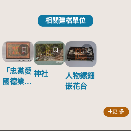
相關建檔單位
「忠黨愛
神社
人物鏍鈿
國德業並
嵌花台
壽」匾額
更 多