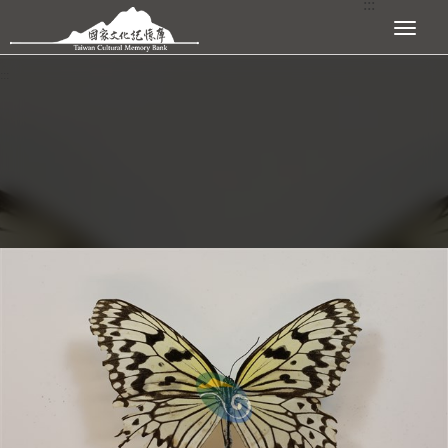
:::
跳到主要內容區塊
展開選單
:::