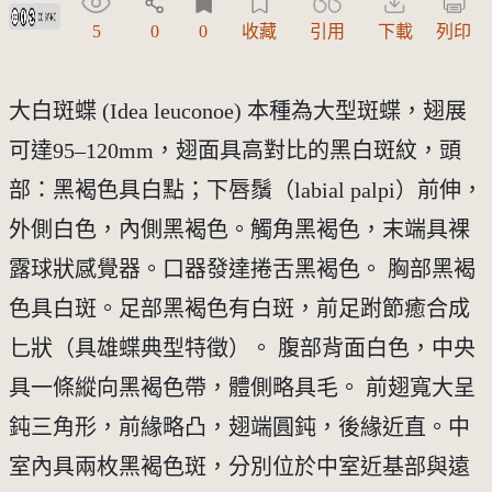
創用CC姓名標示-非商業性 3.0 台灣及其後版本(CC BY-NC 3.0 TW +)
5
0
0
收藏
引用
下載
列印
大白斑蝶 (Idea leuconoe) 本種為大型斑蝶，翅展
可達95–120mm，翅面具高對比的黑白斑紋，頭
部：黑褐色具白點；下唇鬚（labial palpi）前伸，
外側白色，內側黑褐色。觸角黑褐色，末端具裸
露球狀感覺器。口器發達捲舌黑褐色。 胸部黑褐
色具白斑。足部黑褐色有白斑，前足跗節癒合成
匕狀（具雄蝶典型特徵）。 腹部背面白色，中央
具一條縱向黑褐色帶，體側略具毛。 前翅寬大呈
鈍三角形，前緣略凸，翅端圓鈍，後緣近直。中
室內具兩枚黑褐色斑，分別位於中室近基部與遠