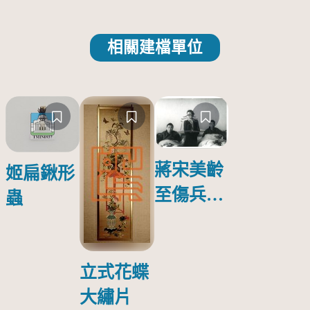
相關建檔單位
蔣宋美齡
姬扁鍬形
至傷兵醫
蟲
院探視受
傷日本戰
俘照片
立式花蝶
大繡片