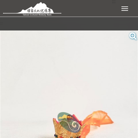
:::
跳到主要內容區塊
展開選單
:::