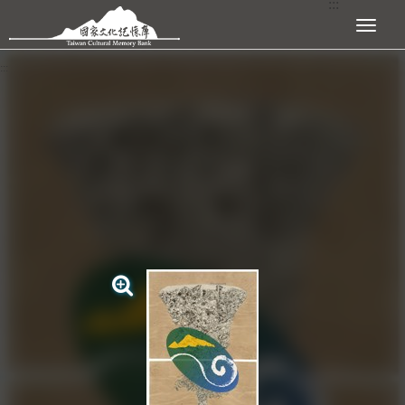
:::
跳到主要內容區塊
展開選單
:::
查看大圖