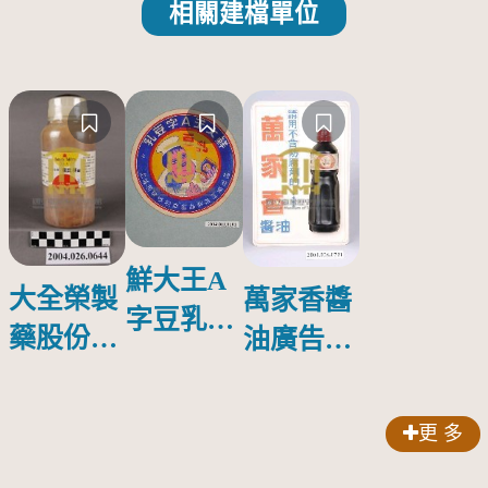
相關建檔單位
鮮大王A
大全榮製
萬家香醬
字豆乳罐
藥股份有
油廣告塑
頭圓形標
限公司出
膠牌
籤紙原稿
品索比林
更 多
錠