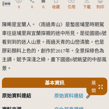
受著作權法保護-僅限於本平台有限度公開瀏覽
0
0
0
收藏
引用
下載
列印
陳晞是宜蘭人。〈雨過青山〉是蟄居埔里時期駕
車往返埔里與宜蘭探親的途中所見，是從國道6號
看到到的迷人山景。雨過天青的山巒清脆，也是
膠彩顏料上色的，創作於2017年。全景採綠色為
主調，賦予深淺之綠，畫下國道6號眺望的中部風
景。
基本資訊
展
開
原始資料連結
原始資料連結