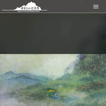
:::
跳到主要內容區塊
展開選單
:::