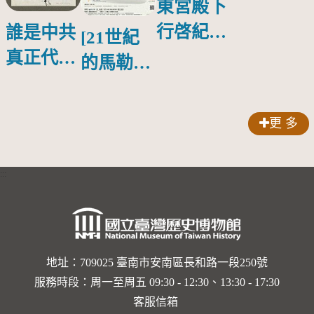
東宮殿下
行啓紀念
誰是中共
[21世紀
物銀蓋碗
真正代言
的馬勒、
人？
歌劇人
聲-對世
更 多
界與生命
的依戀—
:::
卡穆的馬
勒大地之
歌]【對
世界與生
地址：709025 臺南市安南區長和路一段250號
服務時段：周一至周五 09:30 - 12:30、13:30 - 17:30
命的依戀
客服信箱