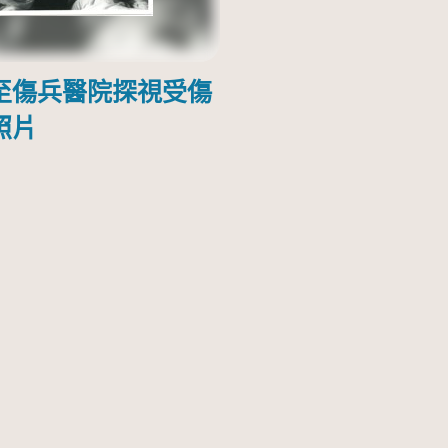
至傷兵醫院探視受傷
照片