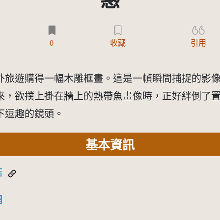
惑
0
收藏
引用
國外旅遊購得一幅木雕框畫。這是一幀瞬間捕捉的影
來，欲撲上掛在牆上的熱帶魚畫像時，正好絆倒了
下逗趣的鏡頭。
基本資訊
結
網