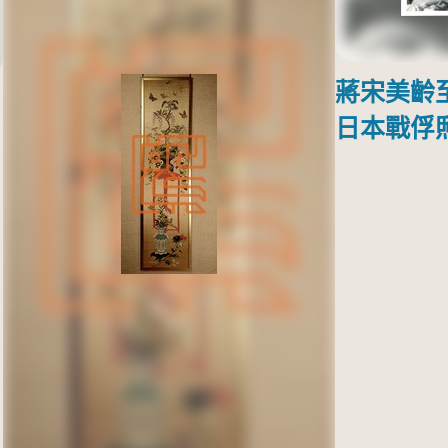
蔣宋美齡
日本戰俘