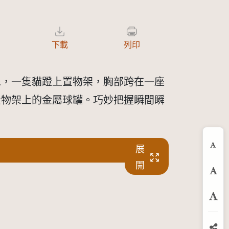
下載
列印
像，一隻貓蹬上置物架，胸部跨在一座
置物架上的金屬球罐。巧妙把握瞬間瞬
展
縮
開
預
放