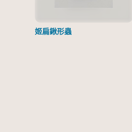
姬扁鍬形蟲