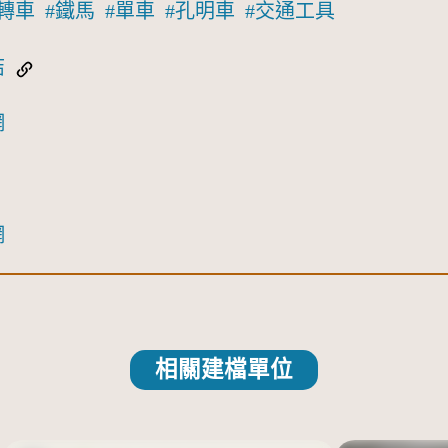
轉車
鐵馬
單車
孔明車
交通工具
結
網
網
相關建檔單位