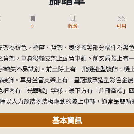
腳踏車
0
收藏
引用
支架為銀色，椅座、貨架、鍊條蓋等部分構件為黑
之貨架，車身後輪支架上配置車鎖。前叉肩蓋上有一製
文字缺失不易識別。前土除上有一飛機造型裝飾，機
框金屬牌裝飾。車身坐管支架上有一皇冠徽章造型彩色金
框內有「光華號」字樣，最下方有「註冊商標」四字。
，是一種以人力踩踏腳踏板驅動的陸上車輛，通常是雙輪
基本資訊