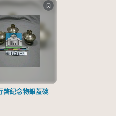
行啓紀念物銀蓋碗