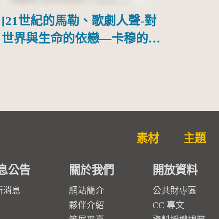
[21世紀的馬勒、歌劇人聲-對
世界與生命的依戀—卡穆的馬
勒大地之歌]【對世界與生命
的依戀─卡穆的馬勒大地之
歌】
素材
主題
息公告
關於我們
開放資料
新消息
網站簡介
公共財專區
夥伴介紹
CC 專文