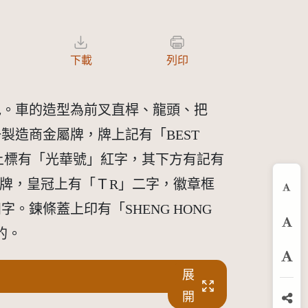
下載
列印
色。車的造型為前叉直桿、龍頭、把
造商金屬牌，牌上記有「BEST
上標有「光華號」紅字，其下方有記有
屬牌，皇冠上有「ＴR」二字，徽章框
縮
鍊條蓋上印有「SHENG HONG
預
的。
放
展
開