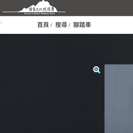
跳到主要內容區塊
:::
首頁
搜尋
腳踏車