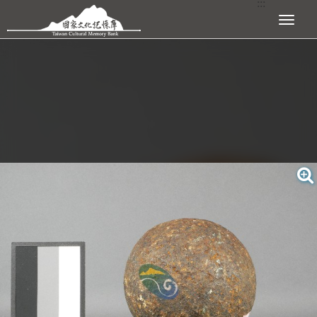
:::
跳到主要內容區塊
展開選單
:::