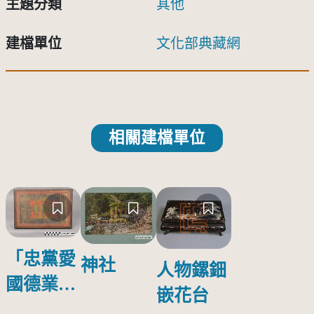
主題分類
其他
建檔單位
文化部典藏網
相關建檔單位
「忠黨愛
神社
人物鏍鈿
國德業並
嵌花台
壽」匾額