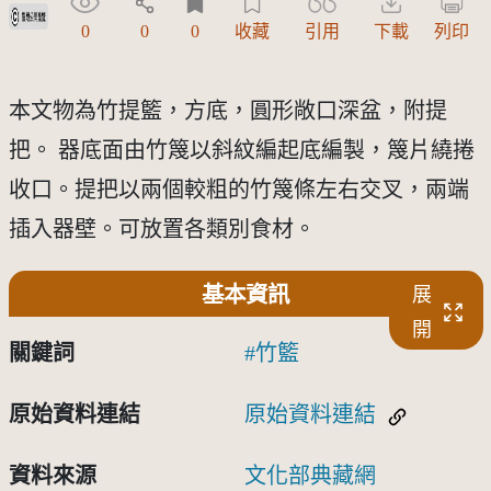
受著作權法保護-僅限於本平台有限度公開瀏覽
0
0
0
收藏
引用
下載
列印
本文物為竹提籃，方底，圓形敞口深盆，附提
把。 器底面由竹篾以斜紋編起底編製，篾片繞捲
收口。提把以兩個較粗的竹篾條左右交叉，兩端
插入器壁。可放置各類別食材。
基本資訊
展
開
關鍵詞
竹籃
原始資料連結
原始資料連結
資料來源
文化部典藏網