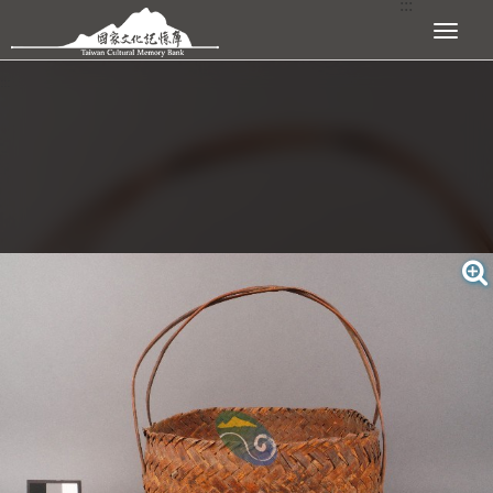
:::
跳到主要內容區塊
展開選單
:::