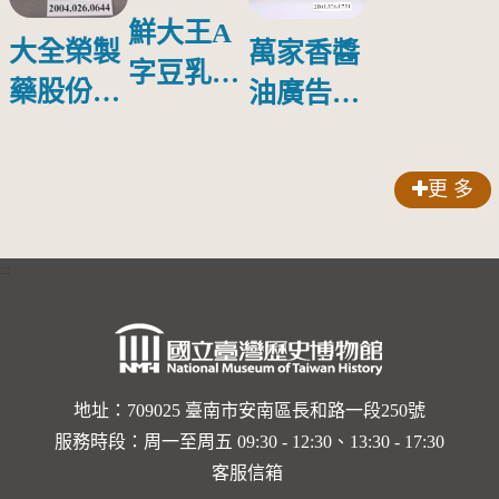
鮮大王A
大全榮製
萬家香醬
字豆乳罐
藥股份有
油廣告塑
頭圓形標
限公司出
膠牌
籤紙原稿
品索比林
更 多
錠
:::
地址：709025 臺南市安南區長和路一段250號
服務時段：周一至周五 09:30 - 12:30、13:30 - 17:30
客服信箱