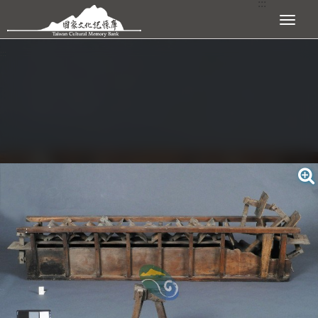
:::
跳到主要內容區塊
展開選單
:::