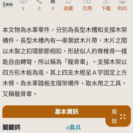
受著作權法保護-僅限於本平台有限度公開瀏覽
9
0
0
收藏
引用
下載
列印
本文物為水車零件，分別為長型木槽和支撐木架
構件，長型木槽內有一串葉狀木片帶，木片之間
以木製之扣環節節相扣，形狀似人的脊椎骨一樣
能自由轉彎，所以稱為「龍骨車」。支撐木架以
四方形木板為底，其上四支木棍呈Ａ字固定上方
木條，為水車踏板支撐架構件，取水用之工具，
又稱龍骨車。
基本資訊
展
開
關鍵詞
農具