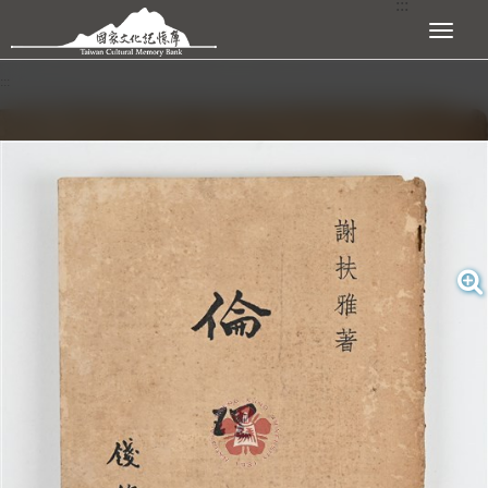
:::
跳到主要內容區塊
展開選單
:::