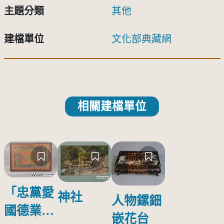
主題分類
其他
建檔單位
文化部典藏網
相關建檔單位
「忠黨愛
神社
人物鏍鈿
國德業並
嵌花台