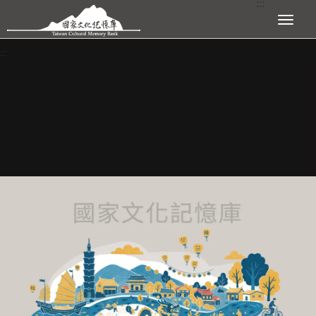
:::
跳到主要內容區塊
展開選單
:::