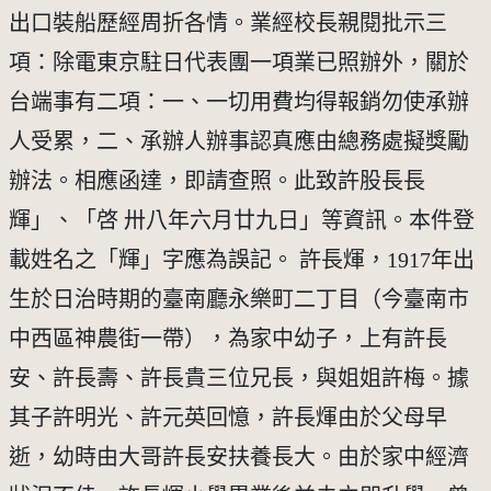
出口裝船歷經周折各情。業經校長親閱批示三
項：除電東京駐日代表團一項業已照辦外，關於
台端事有二項：一、一切用費均得報銷勿使承辦
人受累，二、承辦人辦事認真應由總務處擬獎勵
辦法。相應函達，即請查照。此致許股長長
輝」、「啓 卅八年六月廿九日」等資訊。本件登
載姓名之「輝」字應為誤記。 許長煇，1917年出
生於日治時期的臺南廳永樂町二丁目（今臺南市
中西區神農街一帶），為家中幼子，上有許長
安、許長壽、許長貴三位兄長，與姐姐許梅。據
其子許明光、許元英回憶，許長煇由於父母早
逝，幼時由大哥許長安扶養長大。由於家中經濟