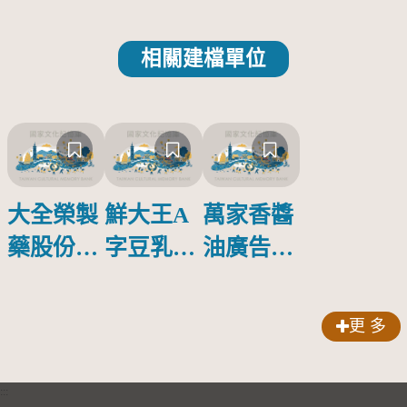
相關建檔單位
大全榮製
鮮大王A
萬家香醬
藥股份有
字豆乳罐
油廣告塑
限公司出
頭圓形標
膠牌
品索比林
籤紙原稿
更 多
錠
:::