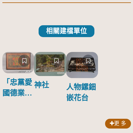
相關建檔單位
「忠黨愛
神社
人物鏍鈿
國德業並
嵌花台
壽」匾額
更 多