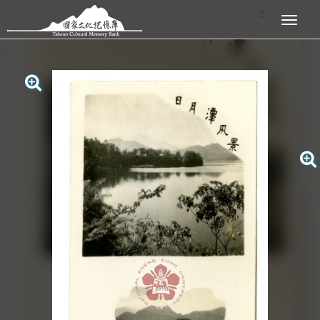
跳到主要內容區塊
:::
展開選單
:::
查看大圖