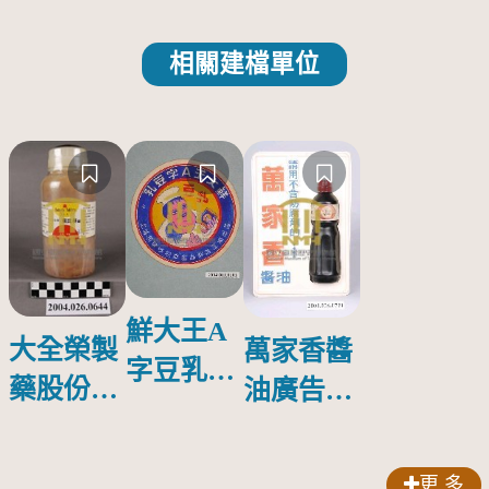
相關建檔單位
鮮大王A
大全榮製
萬家香醬
字豆乳罐
藥股份有
油廣告塑
頭圓形標
限公司出
膠牌
籤紙原稿
品索比林
更 多