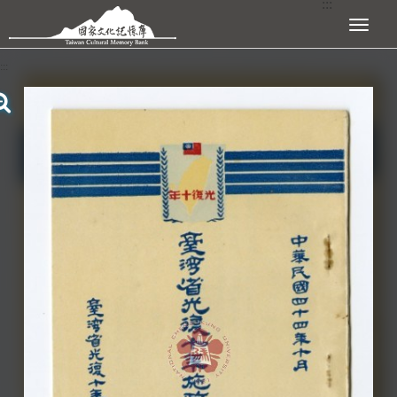
:::
跳到主要內容區塊
展開選單
:::
查看