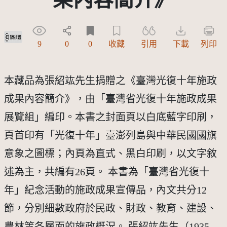
受著作權法保護-僅限於本平台有限度公開瀏覽
9
0
0
收藏
引用
下載
列印
本藏品為張紹竑先生捐贈之《臺灣光復十年施政
成果內容簡介》，由「臺灣省光復十年施政成果
展覽組」編印。本書之封面頁以白底藍字印刷，
頁首印有「光復十年」臺澎列島與中華民國國旗
意象之圖標；內頁為直式、黑白印刷，以文字敘
述為主，共編有26頁。 本書為「臺灣省光復十
年」紀念活動的施政成果宣傳品，內文共分12
節，分別細數政府於民政、財政、教育、建設、
農林等各層面的施政概況。 張紹竑先生（1935-