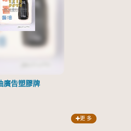
油廣告塑膠牌
更 多