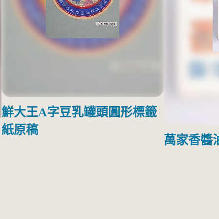
鮮大王A字豆乳罐頭圓形標籤
紙原稿
萬家香醬