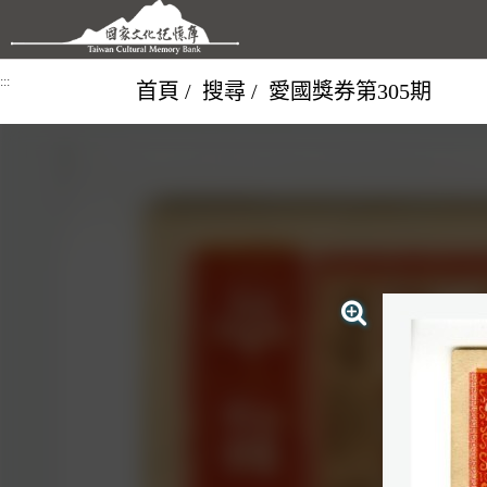
跳到主要內容區塊
:::
首頁
搜尋
愛國獎券第305期