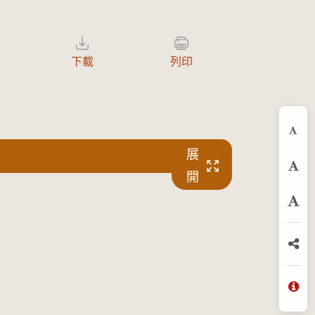
下載
列印
縮
展
預
開
放
分
問