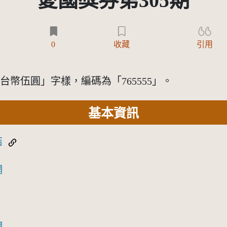
愛國獎券第305期
0
收藏
引用
台幣伍圓」字樣，編碼為「765555」。
基本資訊
結
網
網