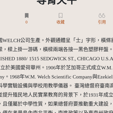
等臂天平
0
收藏
引用
國WELCH公司生產。外觀通體呈「士」字形，橫
樑上掛一游碼，橫樑兩端各接一黑色塑膠秤盤。基座廠牌
TABLISHED 1880/ 1515 SEDGWICK ST., CHICAG
立於美國愛荷華州。1906年於芝加哥正式成立W.M. Welch M
ny。1968年W.M. Welch Scientific Company與Ezek
，主要生產科學實驗設備與學校用教學儀器。 臺灣總督府
提升殖民地人民實業教育的背景下，於1931年成
，且僅屬於中學性質，如果總督府要推動重大建設