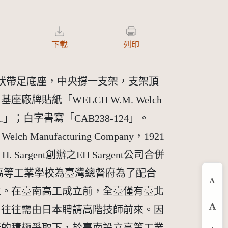
下載
列印
條狀帶足底座，中央撐一支架，支架頂
貼紙「WELCH W.M. Welch
O U.S.A.」；白字書寫「CAB238-124」。
anufacturing Company，1921
iel H. Sargent創辦之EH Sargent公司合併
臺南高等工業學校為臺灣總督府為了配合
縮
立。在臺南高工成立前，全臺僅有臺北
，往往需由日本聘請高階技師前來。因
預