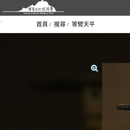
跳到主要內容區塊
:::
首頁
搜尋
等臂天平