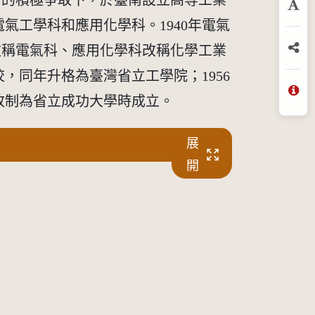
府的積極爭取下，於臺南設立高等工業
放
氣工學科和應用化學科。1940年電氣
改稱電氣科、應用化學科改稱化學工業
分
，同年升格為臺灣省立工學院；1956
年改制為省立成功大學時成立。
問
展
開