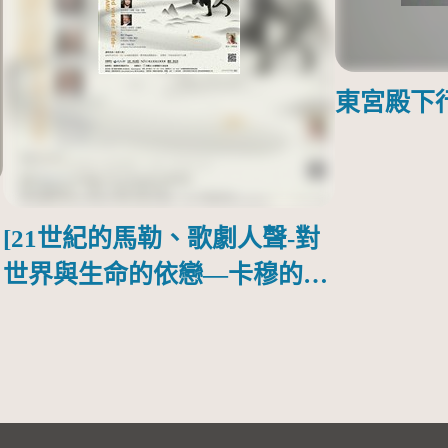
東宮殿下
[21世紀的馬勒、歌劇人聲-對
世界與生命的依戀—卡穆的馬
勒大地之歌]【對世界與生命
的依戀─卡穆的馬勒大地之
歌】