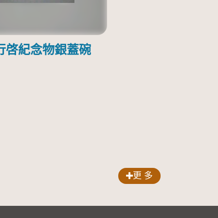
行啓紀念物銀蓋碗
更 多