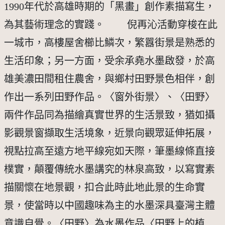
1990年代於高雄時期的「黑畫」創作素描寫生，
為其藝術理念的實踐。 倪再沁活動穿梭在此
一城市，高樓屋舍櫛比鱗次，繁囂街景是熟悉的
生活印象；另一方面，受余承堯水墨啟發，於高
雄美濃田間租住農舍，與鄉村田野景色相伴，創
作出一系列田野作品。〈窗外街景〉、〈田野〉
兩件作品同為描繪真實世界的生活景致，猶如攝
影觀景窗擷取生活境象，近景向觀眾延伸拓展，
視點拉高至遠方地平線宛如天際，筆墨線條直接
樸實，顛覆傳統水墨講究的林泉高致，以寫實素
描關懷在地景觀，扣合此時此地此景的生命實
景，使當時以中國趣味為主的水墨深具臺灣主體
意識自覺。〈田野〉為水墨作品〈田野上的植