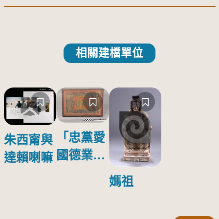
相關建檔單位
「忠黨愛
朱西甯與
國德業並
達賴喇嘛
壽」匾額
媽祖