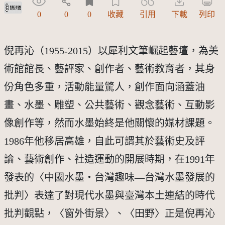
受著作權法保護-僅限於本平台有限度公開瀏覽
0
0
0
收藏
引用
下載
列印
倪再沁（1955-2015）以犀利文筆崛起藝壇，為美
術館館長、藝評家、創作者、藝術教育者，其身
份角色多重，活動能量驚人，創作面向涵蓋油
畫、水墨、雕塑、公共藝術、觀念藝術、互動影
像創作等，然而水墨始終是他關懷的媒材課題。
1986年他移居高雄，自此可謂其於藝術史及評
論、藝術創作、社造運動的開展時期，在1991年
發表的〈中國水墨・台灣趣味—台灣水墨發展的
批判〉表達了對現代水墨與臺灣本土連結的時代
批判觀點，〈窗外街景〉、〈田野〉正是倪再沁