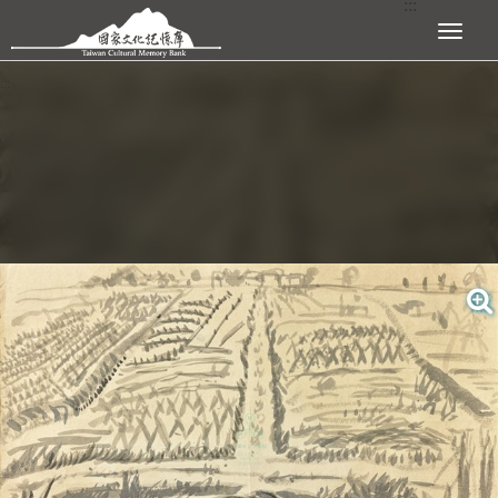
:::
跳到主要內容區塊
展開選單
:::