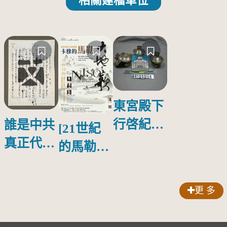
相關建檔單位
東宮殿下
行啓紀念
誰是中共
[21世紀
物銀蓋碗
真正代言
的馬勒、
人？
歌劇人
聲-對世
更 多
界與生命
的依戀—
:::