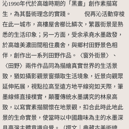
沁1990年代於高雄時期的「黑畫」創作素描寫
生，為其藝術理念的實踐。 倪再沁活動穿梭
在此一城市，高樓屋舍櫛比鱗次，繁囂街景是熟
悉的生活印象；另一方面，受余承堯水墨啟發，
於高雄美濃田間租住農舍，與鄉村田野景色相
伴，創作出一系列田野作品。〈窗外街景〉、
〈田野〉兩件作品同為描繪真實世界的生活景
致，猶如攝影觀景窗擷取生活境象，近景向觀眾
延伸拓展，視點拉高至遠方地平線宛如天際，筆
墨線條直接樸實，顛覆傳統水墨講究的林泉高
致，以寫實素描關懷在地景觀，扣合此時此地此
景的生命實景，使當時以中國趣味為主的水墨深
具臺灣主體意識自覺。（撰文｜典藏古美術總