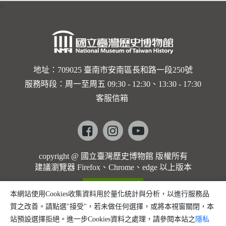
:::
卡穆的馬
勒大地之
歌]【對
世界與生
地址：709025 臺南市安南區長和路一段250號
服務時段：周一至周五 09:30 - 12:30、13:30 - 17:30
命的依戀
客服信箱
─卡穆的
馬勒大地
Facebook
instagram
youtube
之歌】
copyright @ 國立臺灣歷史博物館 版權所有
建議瀏覽器 Firefox、Chrome、edge 以上版本
本網站使用Cookies收集資料用於量化統計與分析，以進行服務品
質之改善。請點選"接受"，若未做任何選擇，或將本視窗關閉，本
站預設選擇拒絕。進一步Cookies資料之處理，請參閱本站之
隱私