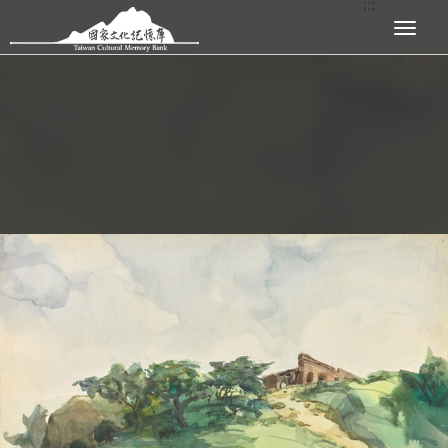
:::
跳到主要內容區塊
展開選單
:::