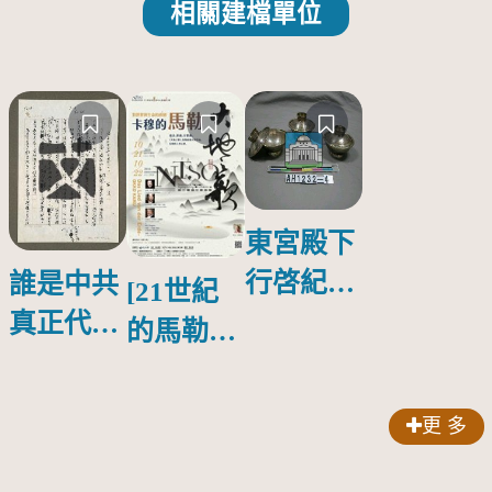
相關建檔單位
東宮殿下
行啓紀念
誰是中共
[21世紀
物銀蓋碗
真正代言
的馬勒、
人？
歌劇人
聲-對世
更 多
界與生命
的依戀—