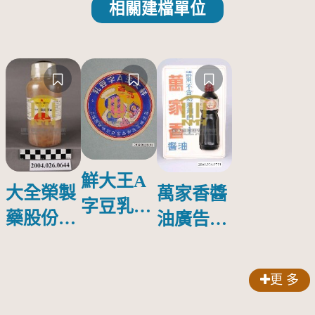
相關建檔單位
鮮大王A
大全榮製
萬家香醬
字豆乳罐
藥股份有
油廣告塑
頭圓形標
限公司出
膠牌
籤紙原稿
品索比林
更 多
錠