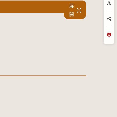
展
放
開
分
問