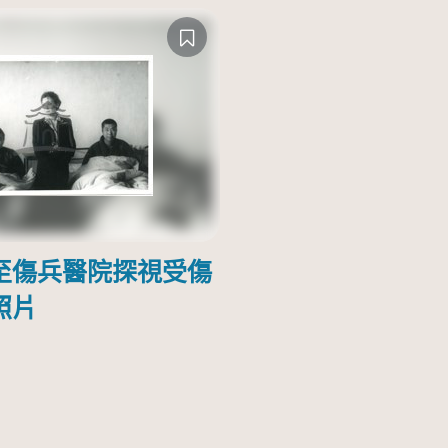
至傷兵醫院探視受傷
照片