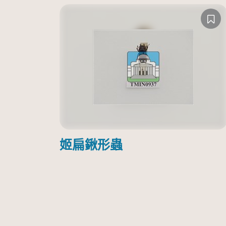
姬扁鍬形蟲