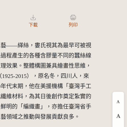
下載
列印
工藝——緙絲，婁氏視其為最早可被視
絲過程產生的各種含膠量不同的蠶絲線
紋理效果。整體構圖兼具繪畫性思維，
25-2015），原名冬，四川人，來
0年代末期，他在美援機構「臺灣手工
各式纖維材料，為其日後創作奠定紮實的
縮
風格鮮明的「編織畫」，亦擔任臺灣省手
工藝領域之推動與發展貢獻良多。
預