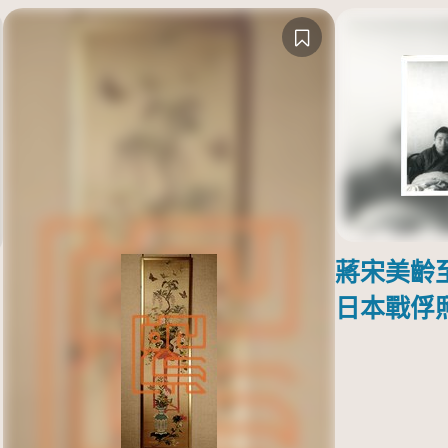
蔣宋美齡
日本戰俘