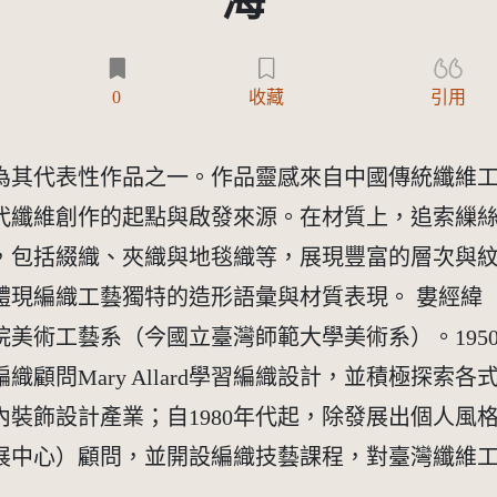
海
0
收藏
引用
，為其代表性作品之一。作品靈感來自中國傳統纖維
代纖維創作的起點與啟發來源。在材質上，追索繅
，包括綴織、夾織與地毯織等，展現豐富的層次與
編織工藝獨特的造形語彙與材質表現。 婁經緯（19
美術工藝系（今國立臺灣師範大學美術系）。195
顧問Mary Allard學習編織設計，並積極探索
身室內裝飾設計產業；自1980年代起，除發展出個人
展中心）顧問，並開設編織技藝課程，對臺灣纖維