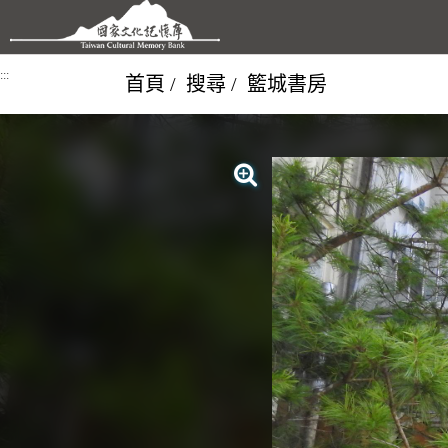
跳到主要內容區塊
:::
首頁
搜尋
籃城書房