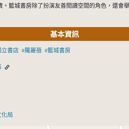
費。籃城書房除了扮演友善閱讀空間的角色，還會舉
基本資訊
獨立書店
羅麗蓓
籃城書房
結
文化局