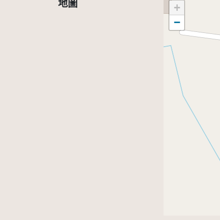
地圖
+
−