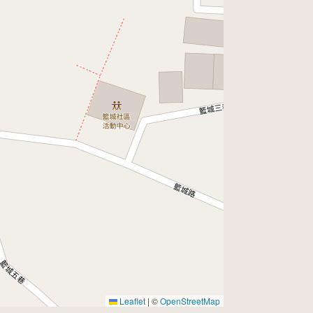
Leaflet
|
©
OpenStreetMap