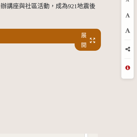
縮
辦講座與社區活動，成為921地震後
預
放
展
開
分
問