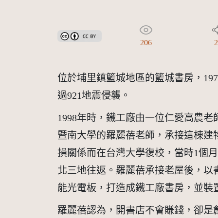
創用CC姓名標示 3.0 台灣及其後版本(CC BY 3.0 TW +
206
位於埔里鎮籃城地區的籃城書房，19
過921地震侵襲。
1998年時，鐵工廠由一位仁愛高農
暨南大學的羅麗蓓老師，承接這棟建
損關係而在台灣大學復校，當時1個
北三地往返。羅麗蓓承接老屋後，以
能光電板，打造成鐵工廠書房，並裝置
羅麗蓓認為，開書店不會賺錢，卻是