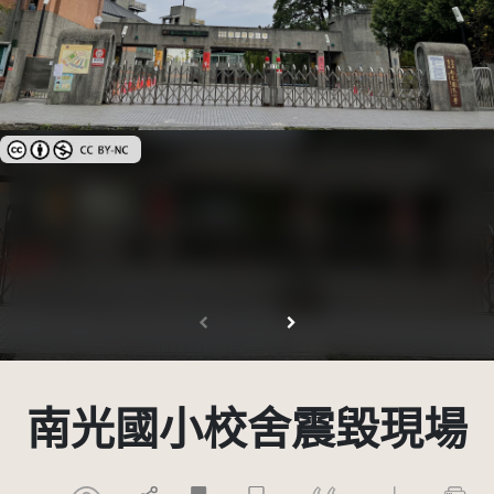
創用CC姓名標示-非商業性 3.0 台灣及其後版本(CC BY-NC 3.0 TW +)
南光國小校舍震毀現場