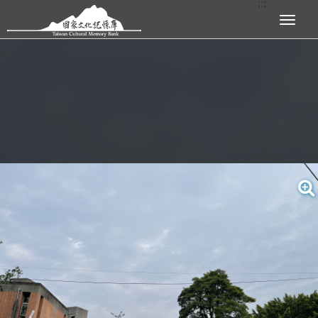
:::
跳到主要內容區塊
展開選單
:::