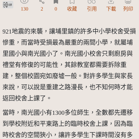
創用CC姓名標示 3.0 台灣及其後版本(CC BY 3.0 TW +)
130
2
0
收藏
引用
下載
列印
921地震的來襲，讓埔里鎮的許多中小學校舍受損
慘重，而當時受損最為嚴重的兩間小學，就屬埔
里國小與南光國小了。南光國小校舍只剩廚房與
禮堂有修復的可能性，其餘教室都需要拆除重
建，整個校園宛如廢墟一般。對許多學生與家長
來說，可以說是重建之路漫長，也不知何時才能
返回校舍上課了。
當時，南光國小有1300多位師生，全數都先遷移
到學校附近和平東路上的臨時校舍上課，因為臨
時校舍的空間狹小，讓許多學生下課時間沒有多