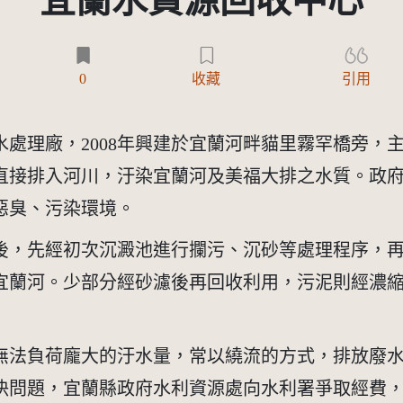
宜蘭水資源回收中心
0
收藏
引用
處理廠，2008年興建於宜蘭河畔貓里霧罕橋旁，
直接排入河川，汙染宜蘭河及美福大排之水質。政
惡臭、污染環境。
後，先經初次沉澱池進行攔污、沉砂等處理程序，
宜蘭河。少部分經砂濾後再回收利用，污泥則經濃
無法負荷龐大的汙水量，常以繞流的方式，排放廢
問題，宜蘭縣政府水利資源處向水利署爭取經費，擴