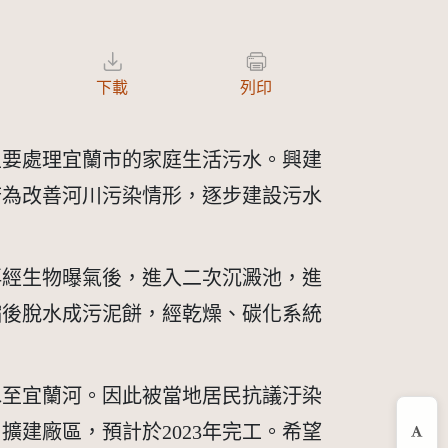
下載
列印
主要處理宜蘭市的家庭生活污水。興建
府為改善河川污染情形，逐步建設污水
再經生物曝氣後，進入二次沉澱池，進
縮後脫水成污泥餅，經乾燥、碳化系統
水至宜蘭河。因此被當地居民抗議汙染
建廠區，預計於2023年完工。希望
縮