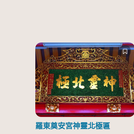
羅東奠安宮神靈北極匾