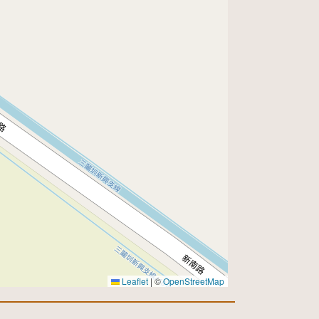
Leaflet
|
©
OpenStreetMap