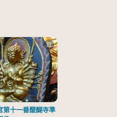
宮第十一番醍醐寺準