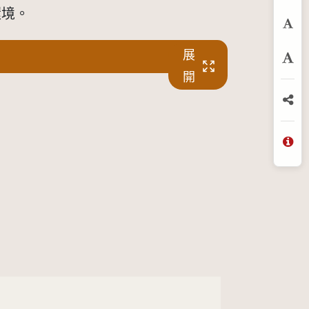
環境。
預
展
放
開
分
問