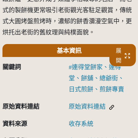
式的製餅機更常吸引老街觀光客駐足觀賞，傳統
式大圓烤盤煎烤時，濃郁的餅香瀰漫空氣中，更
烘托出老街的舊紋理與純樸面貌。
基本資訊
展
開
關鍵詞
連得堂餅家、連得
堂、餅舖、總爺街、
日式煎餅、煎餅專賣
原始資料連結
原始資料連結
資料來源
收存系統