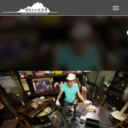
:::
跳到主要內容區塊
展開選單
:::