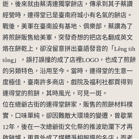
逝，後來就由蔡清連獨掌餅店，傳承到其子蔡讚
經營時，連得堂已是臺南府城小有名氣的餅店。
戰後，美軍在臺南設有基地、俱樂部，蔡讚為了
將煎餅販售給美軍，突發奇想的把店名翻成英文
烙在餅乾上，卻沒留意拼出臺語發音的「Lêng tih
tông」，誤打誤撞的成了店裡LOGO，也成了煎餅
的另類特色，沿用至今。當時，連得堂的生意一
度極佳，臺南許多商店、戲院及福利社都買得到
連得堂的煎餅，其時風光，可見一斑。
位在總爺古街的連得堂餅家，販售的煎餅材料樸
實、口味單純，卻因難敵大環境的變遷，曾歇業
12年，後在一次總爺街文化祭的推波助瀾下才再
啟餅爐，更意外成了媒體爭相報導的名店，而老