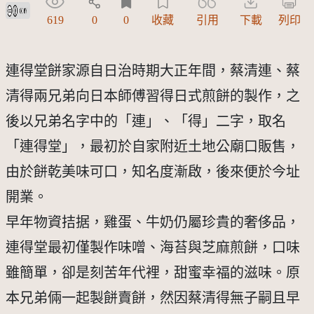
創用CC姓名標示 3.0 台灣及其後版本(CC BY 3.0 TW +)
619
0
0
收藏
引用
下載
列印
連得堂餅家源自日治時期大正年間，蔡清連、蔡
清得兩兄弟向日本師傅習得日式煎餅的製作，之
後以兄弟名字中的「連」、「得」二字，取名
「連得堂」，最初於自家附近土地公廟口販售，
由於餅乾美味可口，知名度漸啟，後來便於今址
開業。
早年物資拮据，雞蛋、牛奶仍屬珍貴的奢侈品，
連得堂最初僅製作味噌、海苔與芝麻煎餅，口味
雖簡單，卻是刻苦年代裡，甜蜜幸福的滋味。原
本兄弟倆一起製餅賣餅，然因蔡清得無子嗣且早