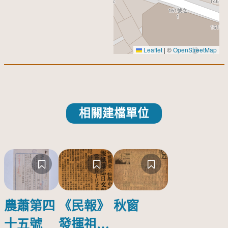
Leaflet
|
©
OpenStreetMap
相關建檔單位
農蕭第四
《民報》
秋窗
十五號
發揮祖國