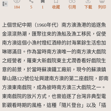
公眾領域貢獻宣告(CC0)
184
5
1
收藏
引用
下載
列印
上個世紀中期（1960年代）南方澳漁港的追逐魚
金滾滾熱潮，匯聚往來的漁船及漁工移民，促使
南方澳這個小漁村燈紅酒綠的討海業餘生活愈加
琳瑯滿目。作為當時南方澳唯一的南方澳大戲院
之經營者，羅東大新戲院東主尤潤香看好戲院生
意的前景，於當時蘇澳鐵工廠前，現今的蘇澳鎮
華山路122號位址興建南方澳的第二座戲院，即南
方澳東南戲院，成為彼時南方澳三大戲院之一。 
東南戲院的放片方式，也曾追逐了台灣非典型電
影觀看時期的風格，這種「隨片登台」以及「插