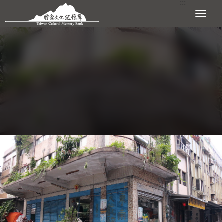
:::
跳到主要內容區塊
展開選單
:::