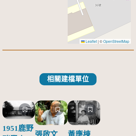
Leaflet
|
©
OpenStreetMap
相關建檔單位
1951鹿野
張啟文
黃應棟