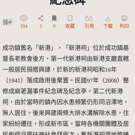
創用CC姓名標示 3.0 台灣及其後版本(CC BY 3.0 TW +)
104
3
0
收藏
引用
下載
列印
成功鎮舊名「新港」，「新港祠」位於成功鎮基
督長老教會後方，第一代新港祠由新港支廳直轄
一般居民捐贈興建，於新的新港祠昭和16年
（1941）落成啟用後棄置。民國97年（2008）整
修成麻荖漏事件紀念碑及紀念亭。第二代新港
祠，由於當時的鎮內因水患頻繁仍形同沼澤地，
無人居住。後來興建兩條大排水溝解除水患，住
家紛紛遷往，形成新市區。當時各機關團體及居
民每個月需往神社參拜兩次，舊新港祠場地略嫌