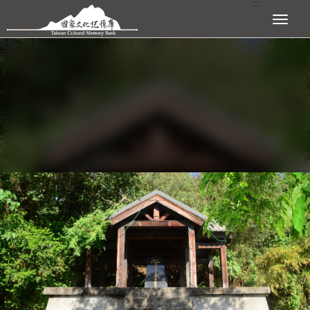
:::
跳到主要內容區塊
展開選單
:::