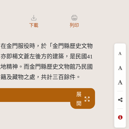
下載
列印
）在金門服役時，於「金門縣歷史文物
亦即楊文蒼左後方的建築，是民國41
縮
戰地精神。而金門縣歷史文物館乃民國
預
書籍及藏物之處，共計三百餘件。
放
展
開
分
問