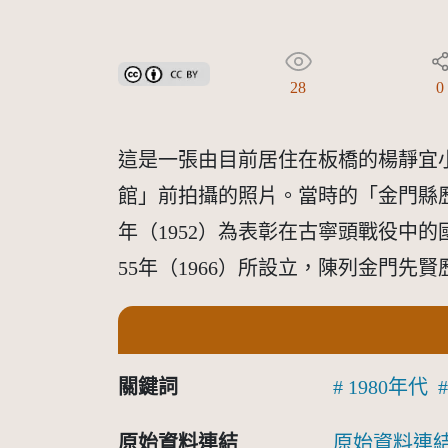
創用CC姓名標示 3.0 台灣及其後版本(CC BY 3.0 TW +
28
0
這是一張由目前居住在板橋的楊靜宜小
館」前拍攝的照片。當時的「金門縣
年（1952）為表彰在古寧頭戰役中
55年（1966）所設立，陳列金門
關鍵詞
1980年代
原始資料連結
原始資料連