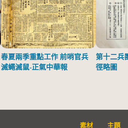
春夏兩季重點工作 前哨官兵
第十二兵
滅蠅滅鼠-正氣中華報
徑略圖
素材
主題