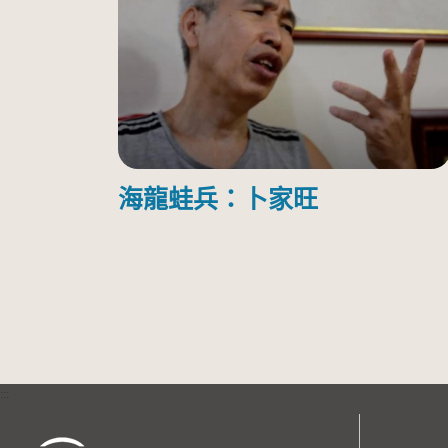
海龍蛙兵：卜家旺
:::