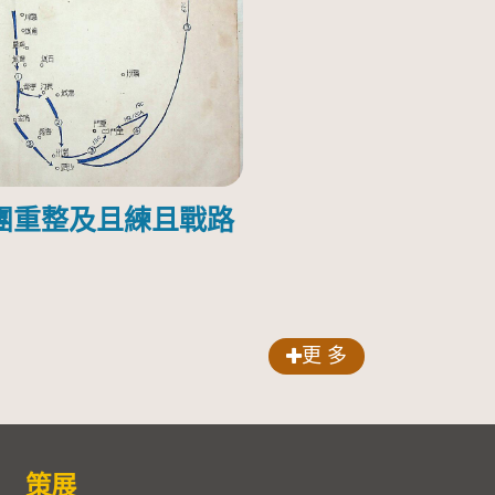
團重整及且練且戰路
更 多
策展