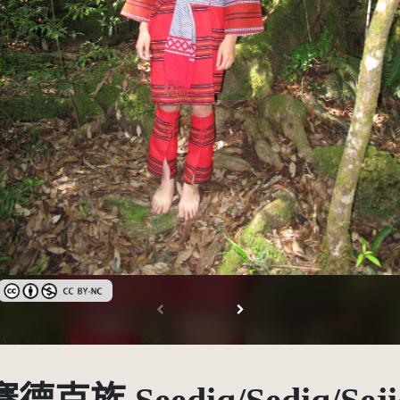
創用CC姓名標示-非商業性 3.0 台灣及其後版本(CC BY-NC 3.0 TW +)