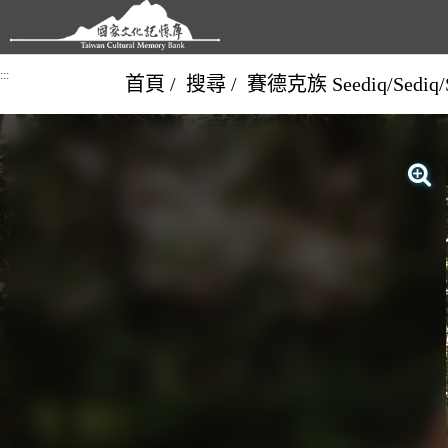
跳到主要內容區塊
:::
首頁
搜尋
賽德克族 Seediq/Sediq/S