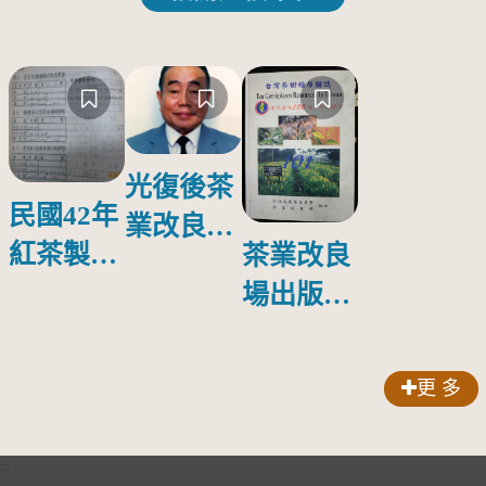
光復後茶
民國42年
業改良場
紅茶製造
茶業改良
第一任場
過程中冷
場出版第
長---吳振
却試驗
一本育種
鐸先生
專書--
(1918
更 多
-2000)
「台灣茶
樹種原圖
:::