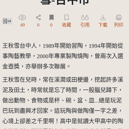
創用CC姓名標示 3.0 台灣及其後版本(CC BY 3.0 TW +)
49
0
0
收藏
引用
下載
列印
王秋雪台中人，1989年開始習陶，1994年開始從
事陶藝教學，2000年專業製陶燒陶，曾兩次入選
金壺獎，亦舉辦多次聯展。
王秋雪在兒時，常在溪澗或田梗邊，挖起許多溪
泥及田土，時常就是忘了時間，一股腦兒蹲下，
做出動物、食物或是杯、碗、盆、皿...總是玩泥
巴玩到盡興才回家。這玩陶與做陶僅一字之差，
心境上卻差之千里啊！高中是就讀大甲高中的陶