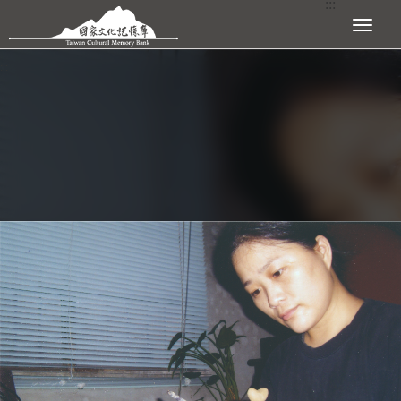
:::
跳到主要內容區塊
展開選單
:::