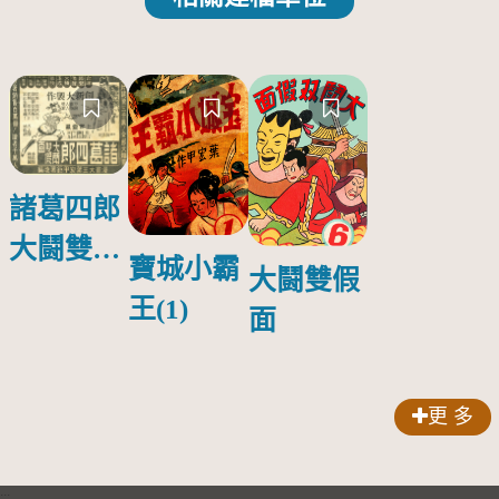
諸葛四郎
大鬪雙假
寶城小霸
大鬪雙假
面 - 電影
王(1)
面
拍攝照片
和廣告
更 多
:::