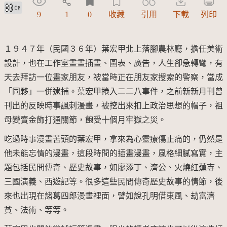
創用CC姓名標示 3.0 台灣及其後版本(CC BY 3.0 TW +)
9
1
0
收藏
引用
下載
列印
１９４７年（民國３６年）葉宏甲北上落腳農林廳，擔任美術
設計，也在工作室畫畫插畫、圖表、廣告，人生卻急轉彎，有
天去拜訪一位畫家朋友，被當時正在朋友家搜索的警察，當成
「同夥」一併逮捕。葉宏甲捲入二二八事件，之前新新月刊曾
刊出的反映時事諷刺漫畫，被挖出來扣上政治思想的帽子，祖
母變賣金飾打通關節，飽受十個月牢獄之災。
吃過時事漫畫苦頭的葉宏甲，拿來為心靈療傷止痛的，仍然是
他未能忘情的漫畫，這段時間的插畫漫畫，風格細膩寫實，主
題包括民間傳奇、歷史故事，如廖添丁、濟公、火燒紅蓮寺、
三國演義、西遊記等。很多這些民間傳奇歷史故事的情節，後
來也出現在諸葛四郎漫畫裡面，譬如說孔明借東風、劫富濟
貧、法術、等等。