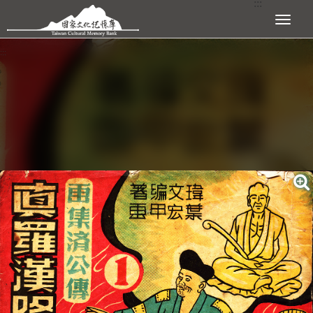
:::
跳到主要內容區塊
展開選單
:::