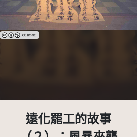
創用CC姓名標示-非商業性 3.0 台灣及其後版本(CC BY-NC 3.0 TW +)
遠化罷工的故事
（２）：風暴來襲