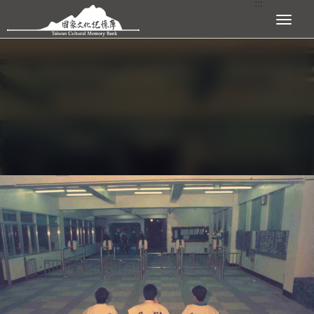
:::
跳到主要內容區塊
展開選單
:::