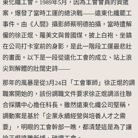
東化纖工會。1989年5月，因為工會會員的資遣
案，爆發了當時工運的總決戰——遠東化纖罷工
事件。由《人間》攝影師蔡明德拍攝，當時遭解
僱的徐正焜、羅美文與曾國煤，披上白袍、坐鎮
在公司打卡室前的身影，是此一階段工運最悲壯
的畫面。以下是一段從遠化工會的成立、站上浪
尖到解體的壯闊史詩——
那年的風暴是從3月24日「工會軍師」徐正焜的調
職案開始的，該份調職文件要求徐正焜調派往聯
合採購中心擔任科長。雖然遠東化纖公司堅稱，
調動案是基於「企業永續經營與培養人才之需
要」，明眼的工會幹部一瞧，都清楚這是為了讓