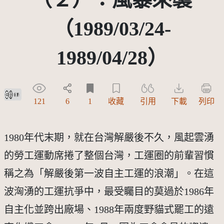
（1989/03/24-
1989/04/28）
創用CC姓名標示 3.0 台灣及其後版本(CC BY 3.0 TW +)
121
6
1
收藏
引用
下載
列印
1980年代末期，就在台灣解嚴後不久，風起雲湧
的勞工運動席捲了整個台灣，工運圈的前輩習慣
稱之為「解嚴後第一波自主工運的浪潮」。在這
波洶湧的工運抗爭中，最受矚目的莫過於1986年
自主化並跨出廠場、1988年兩度野貓式罷工的遠