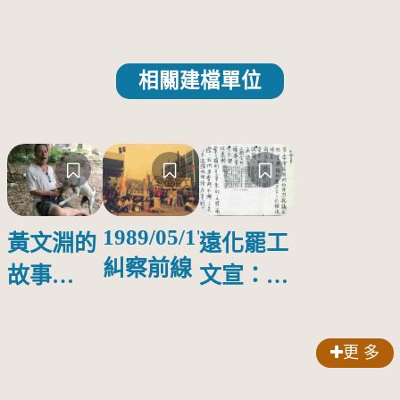
相關建檔單位
1989/05/17
黃文淵的
遠化罷工
糾察前線
故事
文宣：致
（１）：
各位會員
農村的零
更 多
用錢與零