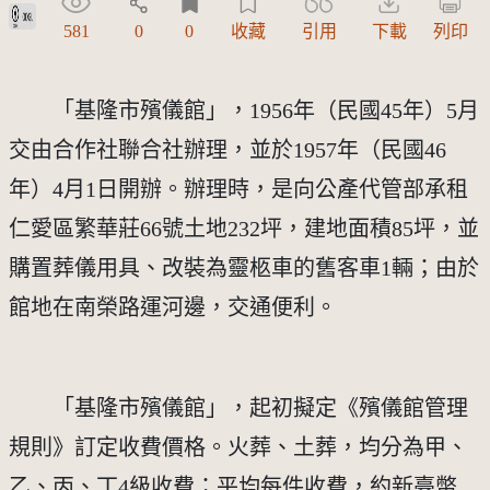
政府資料開放授權條款-第1版(OGDL 1.0)
581
0
0
收藏
引用
下載
列印
　　「基隆市殯儀館」，1956年（民國45年）5月
交由合作社聯合社辦理，並於1957年（民國46
年）4月1日開辦。辦理時，是向公產代管部承租
仁愛區繁華莊66號土地232坪，建地面積85坪，並
購置葬儀用具、改裝為靈柩車的舊客車1輛；由於
館地在南榮路運河邊，交通便利。
　　「基隆市殯儀館」，起初擬定《殯儀館管理
規則》訂定收費價格。火葬、土葬，均分為甲、
乙、丙、丁4級收費；平均每件收費，約新臺幣