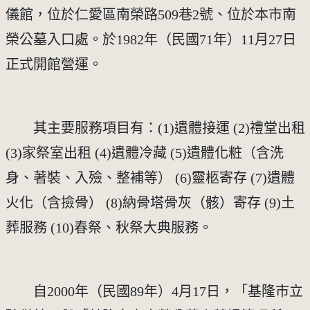
儀館，位於仁愛區南榮路509巷2號、位於本市南
榮公墓入口處。於1982年（民國71年）11月27日
正式開館營運。
　　其主要服務項目有：(1)遺體接運 (2)禮堂出租 
(3)家祭室出租 (4)遺體冷藏 (5)遺體化粧（含洗
身、著裝、入殮、整補等） (6)靈柩寄存 (7)遺體
火化（含撿骨） (8)納骨塔骨灰（骸）寄存 (9)土
葬服務 (10)春祭、秋祭大典服務。
　　自2000年（民國89年）4月17日，「基隆市立