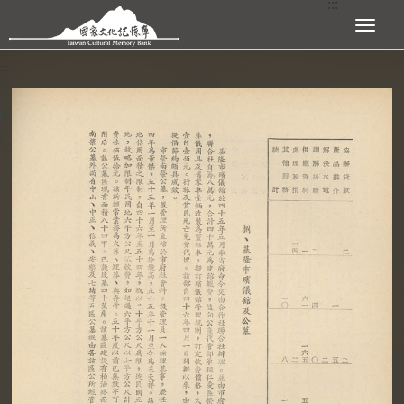
:::
跳到主要內容區塊
展開選單
:::
查