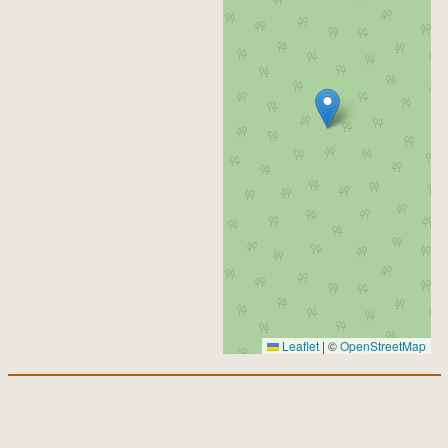
Leaflet
|
©
OpenStreetMap