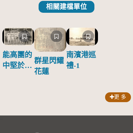
相關建檔單位
能高團的
南濱港巡
群星閃耀
中堅於花
禮-1
花蓮
蓮港農業
補習學校
合影
更 多
:::