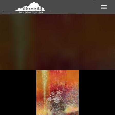
:::
跳到主要內容區塊
展開選單
:::