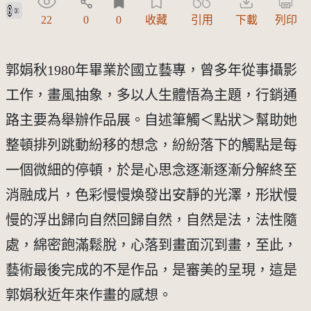
公眾領域貢獻宣告(CC0)
22
0
0
收藏
引用
下載
列印
郭娟秋1980年畢業於國立藝專，曾多年從事攝影
工作，畫風抽象，多以人生體悟為主題，行銷通
路主要為舉辦作品展。自述筆觸＜點狀＞幫助她
整頓排列跳動紛移的想念，紛紛落下的觸點是每
一個微細的停頓，於是心思念逐漸逐漸分解終至
消融成片，色彩慢慢煥發出安靜的光澤，形狀慢
慢的浮出歸向自然回歸自然，自然是法，法性隨
處，綿密飽滿鬆脫，心落到畫面沉到畫，至此，
藝術最後完成的不是作品，是審美的呈現，這是
郭娟秋近年來作畫的感想。